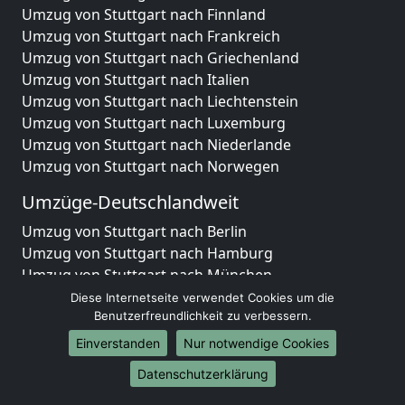
Umzug von Stuttgart nach Finnland
Umzug von Stuttgart nach Frankreich
Umzug von Stuttgart nach Griechenland
Umzug von Stuttgart nach Italien
Umzug von Stuttgart nach Liechtenstein
Umzug von Stuttgart nach Luxemburg
Umzug von Stuttgart nach Niederlande
Umzug von Stuttgart nach Norwegen
Umzüge-Deutschlandweit
Umzug von Stuttgart nach Berlin
Umzug von Stuttgart nach Hamburg
Umzug von Stuttgart nach München
Umzug von Stuttgart nach Köln
Diese Internetseite verwendet Cookies um die
Umzug von Stuttgart nach Frankfurt am Main
Benutzerfreundlichkeit zu verbessern.
Umzug von Stuttgart nach Stuttgart
Einverstanden
Nur notwendige Cookies
Umzug von Stuttgart nach Düsseldorf
Datenschutzerklärung
Umzug von Stuttgart nach Leipzig
Umzug von Stuttgart nach Dortmund