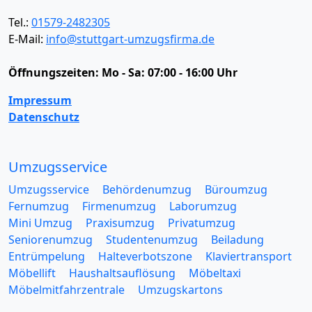
Tel.:
01579-2482305
E-Mail:
info@stuttgart-umzugsfirma.de
Öffnungszeiten:
Mo - Sa: 07:00 - 16:00 Uhr
Impressum
Datenschutz
Umzugsservice
Umzugsservice
Behördenumzug
Büroumzug
Fernumzug
Firmenumzug
Laborumzug
Mini Umzug
Praxisumzug
Privatumzug
Seniorenumzug
Studentenumzug
Beiladung
Entrümpelung
Halteverbotszone
Klaviertransport
Möbellift
Haushaltsauflösung
Möbeltaxi
Möbelmitfahrzentrale
Umzugskartons