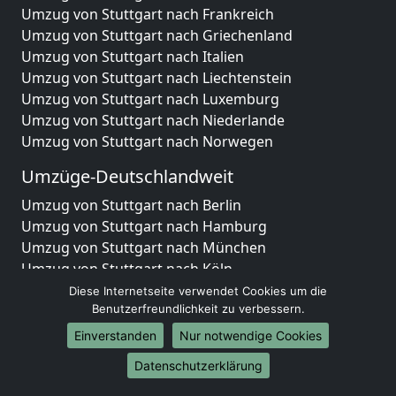
Umzug von Stuttgart nach Frankreich
Umzug von Stuttgart nach Griechenland
Umzug von Stuttgart nach Italien
Umzug von Stuttgart nach Liechtenstein
Umzug von Stuttgart nach Luxemburg
Umzug von Stuttgart nach Niederlande
Umzug von Stuttgart nach Norwegen
Umzüge-Deutschlandweit
Umzug von Stuttgart nach Berlin
Umzug von Stuttgart nach Hamburg
Umzug von Stuttgart nach München
Umzug von Stuttgart nach Köln
Umzug von Stuttgart nach Frankfurt am Main
Diese Internetseite verwendet Cookies um die
Umzug von Stuttgart nach Stuttgart
Benutzerfreundlichkeit zu verbessern.
Umzug von Stuttgart nach Düsseldorf
Einverstanden
Nur notwendige Cookies
Umzug von Stuttgart nach Leipzig
Datenschutzerklärung
Umzug von Stuttgart nach Dortmund
Umzug von Stuttgart nach Essen