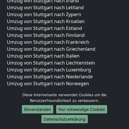
Umzug von Stuttgart nach Irland
Umzug von Stuttgart nach Lettland
Umzug von Stuttgart nach Zypern
Umzug von Stuttgart nach Kroatien
Umzug von Stuttgart nach Estland
Umzug von Stuttgart nach Finnland
Umzug von Stuttgart nach Frankreich
Umzug von Stuttgart nach Griechenland
Umzug von Stuttgart nach Italien
Umzug von Stuttgart nach Liechtenstein
Umzug von Stuttgart nach Luxemburg
Umzug von Stuttgart nach Niederlande
Umzug von Stuttgart nach Norwegen
Umzüge-Deutschlandweit
Diese Internetseite verwendet Cookies um die
Benutzerfreundlichkeit zu verbessern.
Umzug von Stuttgart nach Berlin
Einverstanden
Nur notwendige Cookies
Umzug von Stuttgart nach Hamburg
Umzug von Stuttgart nach München
Datenschutzerklärung
Umzug von Stuttgart nach Köln