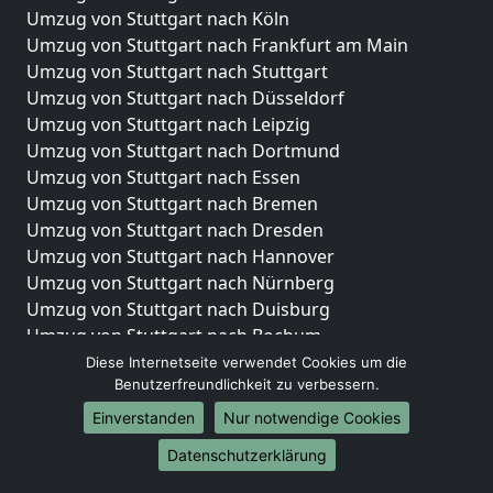
Umzug von Stuttgart nach Köln
Umzug von Stuttgart nach Frankfurt am Main
Umzug von Stuttgart nach Stuttgart
Umzug von Stuttgart nach Düsseldorf
Umzug von Stuttgart nach Leipzig
Umzug von Stuttgart nach Dortmund
Umzug von Stuttgart nach Essen
Umzug von Stuttgart nach Bremen
Umzug von Stuttgart nach Dresden
Umzug von Stuttgart nach Hannover
Umzug von Stuttgart nach Nürnberg
Umzug von Stuttgart nach Duisburg
Umzug von Stuttgart nach Bochum
Umzug von Stuttgart nach Wuppertal
Diese Internetseite verwendet Cookies um die
Benutzerfreundlichkeit zu verbessern.
Umzug von Stuttgart nach Bielefeld
Umzug von Stuttgart nach Bonn
Einverstanden
Nur notwendige Cookies
Umzug von Stuttgart nach Münster
Datenschutzerklärung
Internationale-Umzüge