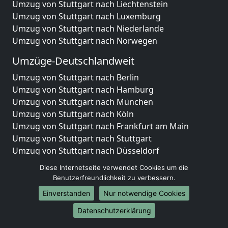
Umzug von Stuttgart nach Liechtenstein
Umzug von Stuttgart nach Luxemburg
Umzug von Stuttgart nach Niederlande
Umzug von Stuttgart nach Norwegen
Umzüge-Deutschlandweit
Umzug von Stuttgart nach Berlin
Umzug von Stuttgart nach Hamburg
Umzug von Stuttgart nach München
Umzug von Stuttgart nach Köln
Umzug von Stuttgart nach Frankfurt am Main
Umzug von Stuttgart nach Stuttgart
Umzug von Stuttgart nach Düsseldorf
Umzug von Stuttgart nach Leipzig
Diese Internetseite verwendet Cookies um die
Umzug von Stuttgart nach Dortmund
Benutzerfreundlichkeit zu verbessern.
Umzug von Stuttgart nach Essen
Einverstanden
Nur notwendige Cookies
Umzug von Stuttgart nach Bremen
Umzug von Stuttgart nach Dresden
Datenschutzerklärung
Umzug von Stuttgart nach Hannover