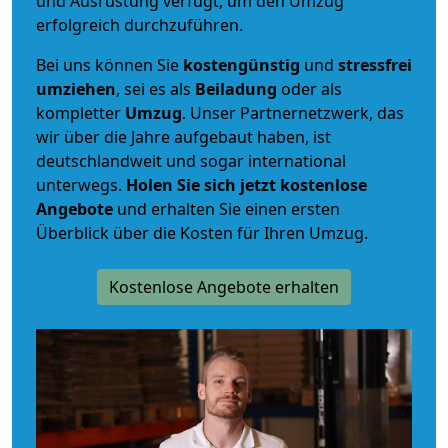
und Ausrüstung verfügt, um den Umzug
erfolgreich durchzuführen.
Bei uns können Sie
kostengünstig
und
stressfrei
umziehen
, sei es als
Beiladung
oder als
kompletter
Umzug
. Unser Partnernetzwerk, das
wir über die Jahre aufgebaut haben, ist
deutschlandweit und sogar international
unterwegs.
Holen Sie sich jetzt kostenlose
Angebote
und erhalten Sie einen ersten
Überblick über die Kosten für Ihren Umzug.
Kostenlose Angebote erhalten