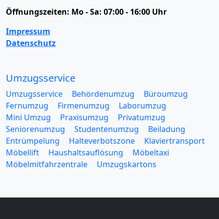
Öffnungszeiten:
Mo - Sa: 07:00 - 16:00 Uhr
Impressum
Datenschutz
Umzugsservice
Umzugsservice
Behördenumzug
Büroumzug
Fernumzug
Firmenumzug
Laborumzug
Mini Umzug
Praxisumzug
Privatumzug
Seniorenumzug
Studentenumzug
Beiladung
Entrümpelung
Halteverbotszone
Klaviertransport
Möbellift
Haushaltsauflösung
Möbeltaxi
Möbelmitfahrzentrale
Umzugskartons