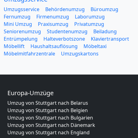
Umzugsservice
Behördenumzug
Büroumzug
Fernumzug
Firmenumzug
Laborumzug
Mini Umzug
Praxisumzug
Privatumzug
Seniorenumzug
Studentenumzug
Beiladung
Entrümpelung
Halteverbotszone
Klaviertransport
Möbellift
Haushaltsauflösung
Möbeltaxi
Möbelmitfahrzentrale
Umzugskartons
Europa-Umzüge
Umzug von Stuttgart nach Belarus
Umzug von Stuttgart nach Belgien
Umzug von Stuttgart nach Bulgarien
Umzug von Stuttgart nach Dänemark
Umzug von Stuttgart nach England