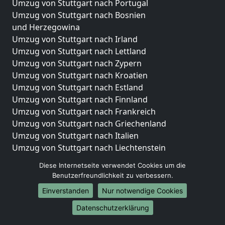
Umzug von Stuttgart nach Portugal
Umzug von Stuttgart nach Bosnien
und Herzegowina
Umzug von Stuttgart nach Irland
Umzug von Stuttgart nach Lettland
Umzug von Stuttgart nach Zypern
Umzug von Stuttgart nach Kroatien
Umzug von Stuttgart nach Estland
Umzug von Stuttgart nach Finnland
Umzug von Stuttgart nach Frankreich
Umzug von Stuttgart nach Griechenland
Umzug von Stuttgart nach Italien
Umzug von Stuttgart nach Liechtenstein
Umzug von Stuttgart nach Luxemburg
Diese Internetseite verwendet Cookies um die
Umzug von Stuttgart nach Niederlande
Benutzerfreundlichkeit zu verbessern.
Umzug von Stuttgart nach Norwegen
Einverstanden
Nur notwendige Cookies
Umzüge-Deutschlandweit
Datenschutzerklärung
Umzug von Stuttgart nach Berlin