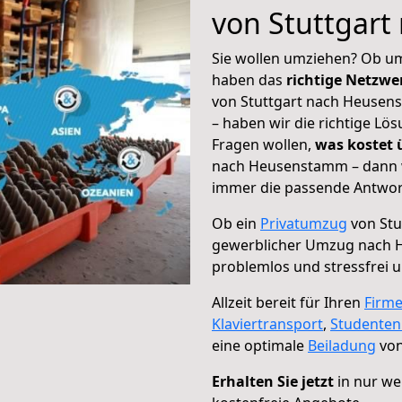
von Stuttgar
Sie wollen umziehen? Ob um
haben das
richtige Netzw
von Stuttgart nach Heusens
– haben wir die richtige Lö
Fragen wollen,
was kostet
nach Heusenstamm – dann w
immer die passende Antwort
Ob ein
Privatumzug
von Stu
gewerblicher Umzug nach
problemlos und stressfrei 
Allzeit bereit für Ihren
Firm
Klaviertransport
,
Studente
eine optimale
Beiladung
von
Erhalten Sie jetzt
in nur we