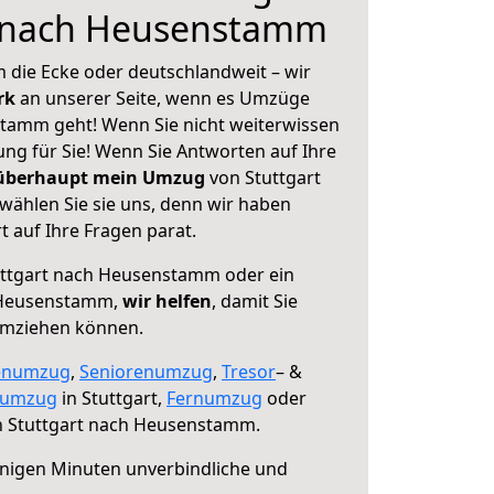
t nach Heusenstamm
 die Ecke oder deutschlandweit – wir
erk
an unserer Seite, wenn es Umzüge
tamm geht! Wenn Sie nicht weiterwissen
sung für Sie! Wenn Sie Antworten auf Ihre
 überhaupt mein Umzug
von Stuttgart
ählen Sie sie uns, denn wir haben
 auf Ihre Fragen parat.
ttgart nach Heusenstamm oder ein
 Heusenstamm,
wir helfen
, damit Sie
umziehen können.
enumzug
,
Seniorenumzug
,
Tresor
– &
numzug
in Stuttgart,
Fernumzug
oder
 Stuttgart nach Heusenstamm.
nigen Minuten unverbindliche und