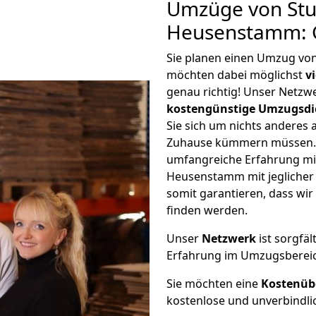
Umzüge von Stu
Heusenstamm: 
Sie planen einen Umzug vo
möchten dabei möglichst
v
genau richtig! Unser Netzw
kostengünstige Umzugsdi
Sie sich um nichts anderes 
Zuhause kümmern müssen. W
umfangreiche Erfahrung mi
Heusenstamm mit jegliche
somit garantieren, dass wi
finden werden.
Unser
Netzwerk
ist sorgfäl
Erfahrung im Umzugsberei
Sie möchten eine
Kostenüb
kostenlose und unverbindli