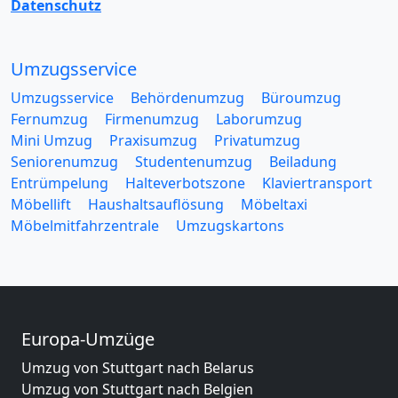
Datenschutz
Umzugsservice
Umzugsservice
Behördenumzug
Büroumzug
Fernumzug
Firmenumzug
Laborumzug
Mini Umzug
Praxisumzug
Privatumzug
Seniorenumzug
Studentenumzug
Beiladung
Entrümpelung
Halteverbotszone
Klaviertransport
Möbellift
Haushaltsauflösung
Möbeltaxi
Möbelmitfahrzentrale
Umzugskartons
Europa-Umzüge
Umzug von Stuttgart nach Belarus
Umzug von Stuttgart nach Belgien