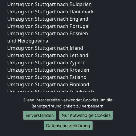
Umzug von Stuttgart nach Bulgarien
Umzug von Stuttgart nach Dänemark
Umzug von Stuttgart nach England
Umzug von Stuttgart nach Portugal
Umzug von Stuttgart nach Bosnien
und Herzegowina
Umzug von Stuttgart nach Irland
Umzug von Stuttgart nach Lettland
Umzug von Stuttgart nach Zypern
Umzug von Stuttgart nach Kroatien
Umzug von Stuttgart nach Estland
Umzug von Stuttgart nach Finnland
Umzug von Stuttgart nach Frankreich
Umzug von Stuttgart nach Griechenland
Diese Internetseite verwendet Cookies um die
Umzug von Stuttgart nach Italien
Benutzerfreundlichkeit zu verbessern.
Umzug von Stuttgart nach Liechtenstein
Einverstanden
Nur notwendige Cookies
Umzug von Stuttgart nach Luxemburg
Datenschutzerklärung
Umzug von Stuttgart nach Niederlande
Umzug von Stuttgart nach Norwegen