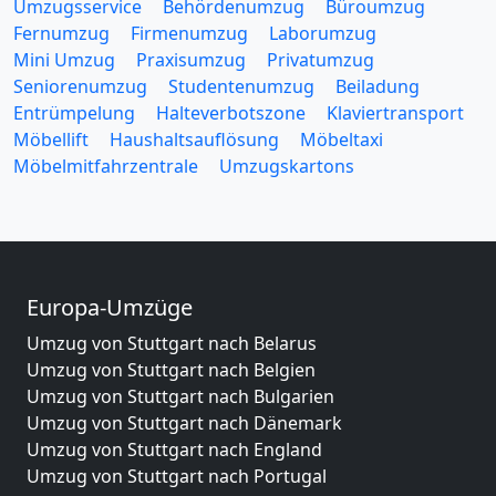
Umzugsservice
Behördenumzug
Büroumzug
Fernumzug
Firmenumzug
Laborumzug
Mini Umzug
Praxisumzug
Privatumzug
Seniorenumzug
Studentenumzug
Beiladung
Entrümpelung
Halteverbotszone
Klaviertransport
Möbellift
Haushaltsauflösung
Möbeltaxi
Möbelmitfahrzentrale
Umzugskartons
Europa-Umzüge
Umzug von Stuttgart nach Belarus
Umzug von Stuttgart nach Belgien
Umzug von Stuttgart nach Bulgarien
Umzug von Stuttgart nach Dänemark
Umzug von Stuttgart nach England
Umzug von Stuttgart nach Portugal