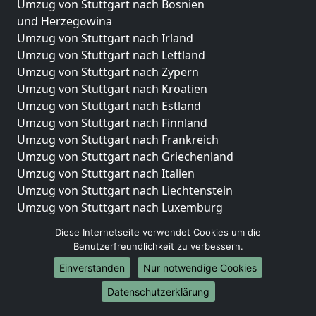
Umzug von Stuttgart nach Bosnien
und Herzegowina
Umzug von Stuttgart nach Irland
Umzug von Stuttgart nach Lettland
Umzug von Stuttgart nach Zypern
Umzug von Stuttgart nach Kroatien
Umzug von Stuttgart nach Estland
Umzug von Stuttgart nach Finnland
Umzug von Stuttgart nach Frankreich
Umzug von Stuttgart nach Griechenland
Umzug von Stuttgart nach Italien
Umzug von Stuttgart nach Liechtenstein
Umzug von Stuttgart nach Luxemburg
Umzug von Stuttgart nach Niederlande
Diese Internetseite verwendet Cookies um die
Umzug von Stuttgart nach Norwegen
Benutzerfreundlichkeit zu verbessern.
Umzüge-Deutschlandweit
Einverstanden
Nur notwendige Cookies
Umzug von Stuttgart nach Berlin
Datenschutzerklärung
Umzug von Stuttgart nach Hamburg