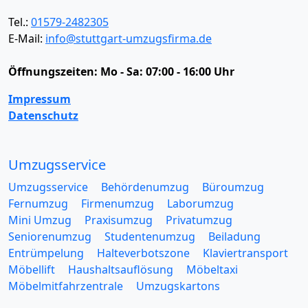
Tel.:
01579-2482305
E-Mail:
info@stuttgart-umzugsfirma.de
Öffnungszeiten:
Mo - Sa: 07:00 - 16:00 Uhr
Impressum
Datenschutz
Umzugsservice
Umzugsservice
Behördenumzug
Büroumzug
Fernumzug
Firmenumzug
Laborumzug
Mini Umzug
Praxisumzug
Privatumzug
Seniorenumzug
Studentenumzug
Beiladung
Entrümpelung
Halteverbotszone
Klaviertransport
Möbellift
Haushaltsauflösung
Möbeltaxi
Möbelmitfahrzentrale
Umzugskartons