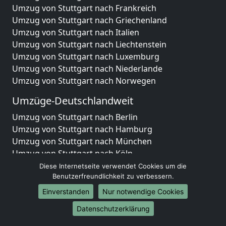
Umzug von Stuttgart nach Frankreich
Umzug von Stuttgart nach Griechenland
Umzug von Stuttgart nach Italien
Umzug von Stuttgart nach Liechtenstein
Umzug von Stuttgart nach Luxemburg
Umzug von Stuttgart nach Niederlande
Umzug von Stuttgart nach Norwegen
Umzüge-Deutschlandweit
Umzug von Stuttgart nach Berlin
Umzug von Stuttgart nach Hamburg
Umzug von Stuttgart nach München
Umzug von Stuttgart nach Köln
Umzug von Stuttgart nach Frankfurt am Main
Diese Internetseite verwendet Cookies um die
Umzug von Stuttgart nach Stuttgart
Benutzerfreundlichkeit zu verbessern.
Umzug von Stuttgart nach Düsseldorf
Einverstanden
Nur notwendige Cookies
Umzug von Stuttgart nach Leipzig
Datenschutzerklärung
Umzug von Stuttgart nach Dortmund
Umzug von Stuttgart nach Essen