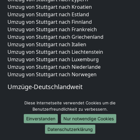
Umzug von Stuttgart nach Kroatien
Umzug von Stuttgart nach Estland
Umzug von Stuttgart nach Finnland
Umzug von Stuttgart nach Frankreich
Umzug von Stuttgart nach Griechenland
Umzug von Stuttgart nach Italien
Umzug von Stuttgart nach Liechtenstein
Umzug von Stuttgart nach Luxemburg
Umzug von Stuttgart nach Niederlande
Umzug von Stuttgart nach Norwegen
Umzüge-Deutschlandweit
Umzug von Stuttgart nach Berlin
Diese Internetseite verwendet Cookies um die
Umzug von Stuttgart nach Hamburg
Benutzerfreundlichkeit zu verbessern.
Umzug von Stuttgart nach München
Umzug von Stuttgart nach Köln
Einverstanden
Nur notwendige Cookies
Umzug von Stuttgart nach Frankfurt am Main
Datenschutzerklärung
Umzug von Stuttgart nach Stuttgart