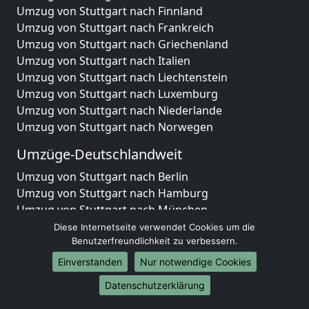
Umzug von Stuttgart nach Finnland
Umzug von Stuttgart nach Frankreich
Umzug von Stuttgart nach Griechenland
Umzug von Stuttgart nach Italien
Umzug von Stuttgart nach Liechtenstein
Umzug von Stuttgart nach Luxemburg
Umzug von Stuttgart nach Niederlande
Umzug von Stuttgart nach Norwegen
Umzüge-Deutschlandweit
Umzug von Stuttgart nach Berlin
Umzug von Stuttgart nach Hamburg
Umzug von Stuttgart nach München
Umzug von Stuttgart nach Köln
Diese Internetseite verwendet Cookies um die
Umzug von Stuttgart nach Frankfurt am Main
Benutzerfreundlichkeit zu verbessern.
Umzug von Stuttgart nach Stuttgart
Einverstanden
Nur notwendige Cookies
Umzug von Stuttgart nach Düsseldorf
Datenschutzerklärung
Umzug von Stuttgart nach Leipzig
Umzug von Stuttgart nach Dortmund