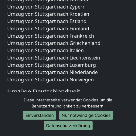
Umzug von Stuttgart nach Zypern
Umzug von Stuttgart nach Kroatien
Umzug von Stuttgart nach Estland
Umzug von Stuttgart nach Finnland
Umzug von Stuttgart nach Frankreich
Umzug von Stuttgart nach Griechenland
Umzug von Stuttgart nach Italien
Umzug von Stuttgart nach Liechtenstein
Umzug von Stuttgart nach Luxemburg
Umzug von Stuttgart nach Niederlande
Umzug von Stuttgart nach Norwegen
Umzüge-Deutschlandweit
Diese Internetseite verwendet Cookies um die
Umzug von Stuttgart nach Berlin
Benutzerfreundlichkeit zu verbessern.
Umzug von Stuttgart nach Hamburg
Umzug von Stuttgart nach München
Einverstanden
Nur notwendige Cookies
Umzug von Stuttgart nach Köln
Datenschutzerklärung
Umzug von Stuttgart nach Frankfurt am Main