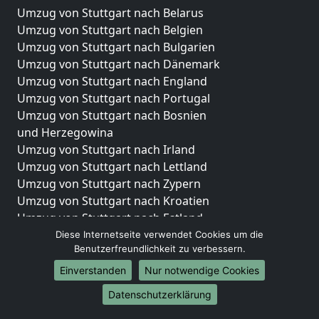
Umzug von Stuttgart nach Belarus
Umzug von Stuttgart nach Belgien
Umzug von Stuttgart nach Bulgarien
Umzug von Stuttgart nach Dänemark
Umzug von Stuttgart nach England
Umzug von Stuttgart nach Portugal
Umzug von Stuttgart nach Bosnien
und Herzegowina
Umzug von Stuttgart nach Irland
Umzug von Stuttgart nach Lettland
Umzug von Stuttgart nach Zypern
Umzug von Stuttgart nach Kroatien
Umzug von Stuttgart nach Estland
Umzug von Stuttgart nach Finnland
Diese Internetseite verwendet Cookies um die
Benutzerfreundlichkeit zu verbessern.
Umzug von Stuttgart nach Frankreich
Umzug von Stuttgart nach Griechenland
Einverstanden
Nur notwendige Cookies
Umzug von Stuttgart nach Italien
Datenschutzerklärung
Umzug von Stuttgart nach Liechtenstein