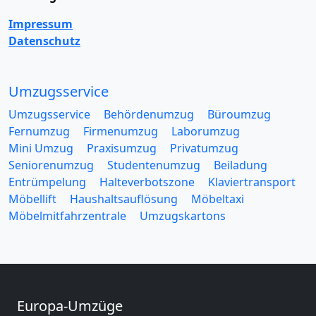
Impressum
Datenschutz
Umzugsservice
Umzugsservice
Behördenumzug
Büroumzug
Fernumzug
Firmenumzug
Laborumzug
Mini Umzug
Praxisumzug
Privatumzug
Seniorenumzug
Studentenumzug
Beiladung
Entrümpelung
Halteverbotszone
Klaviertransport
Möbellift
Haushaltsauflösung
Möbeltaxi
Möbelmitfahrzentrale
Umzugskartons
Europa-Umzüge