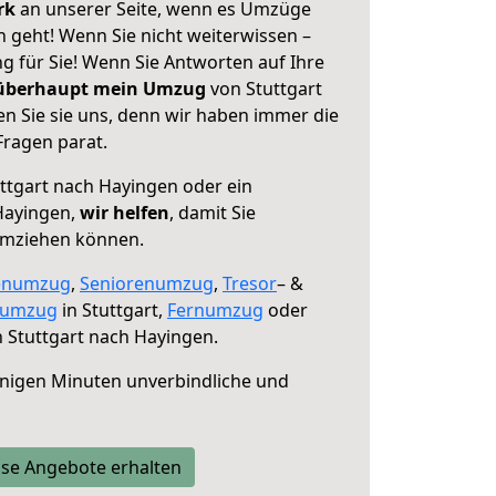
erk
an unserer Seite, wenn es Umzüge
 geht! Wenn Sie nicht weiterwissen –
ng für Sie! Wenn Sie Antworten auf Ihre
 überhaupt mein Umzug
von Stuttgart
n Sie sie uns, denn wir haben immer die
Fragen parat.
ttgart nach Hayingen oder ein
Hayingen,
wir helfen
, damit Sie
umziehen können.
enumzug
,
Seniorenumzug
,
Tresor
– &
numzug
in Stuttgart,
Fernumzug
oder
 Stuttgart nach Hayingen.
nigen Minuten unverbindliche und
se Angebote erhalten