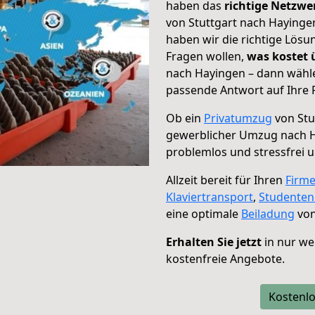
haben das
richtige Netzw
von Stuttgart nach Hayingen
haben wir die richtige Lösu
Fragen wollen,
was kostet
nach Hayingen – dann wähle
passende Antwort auf Ihre 
Ob ein
Privatumzug
von Stu
gewerblicher Umzug nach 
problemlos und stressfrei 
Allzeit bereit für Ihren
Firm
Klaviertransport
,
Studente
eine optimale
Beiladung
von
Erhalten Sie jetzt
in nur we
kostenfreie Angebote.
Kostenlo