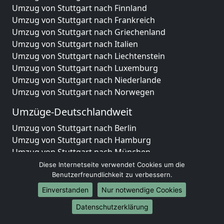
Umzug von Stuttgart nach Finnland
Umzug von Stuttgart nach Frankreich
Umzug von Stuttgart nach Griechenland
Umzug von Stuttgart nach Italien
Umzug von Stuttgart nach Liechtenstein
Umzug von Stuttgart nach Luxemburg
Umzug von Stuttgart nach Niederlande
Umzug von Stuttgart nach Norwegen
Umzüge-Deutschlandweit
Umzug von Stuttgart nach Berlin
Umzug von Stuttgart nach Hamburg
Umzug von Stuttgart nach München
Umzug von Stuttgart nach Köln
Diese Internetseite verwendet Cookies um die
Umzug von Stuttgart nach Frankfurt am Main
Benutzerfreundlichkeit zu verbessern.
Umzug von Stuttgart nach Stuttgart
Einverstanden
Nur notwendige Cookies
Umzug von Stuttgart nach Düsseldorf
Datenschutzerklärung
Umzug von Stuttgart nach Leipzig
Umzug von Stuttgart nach Dortmund