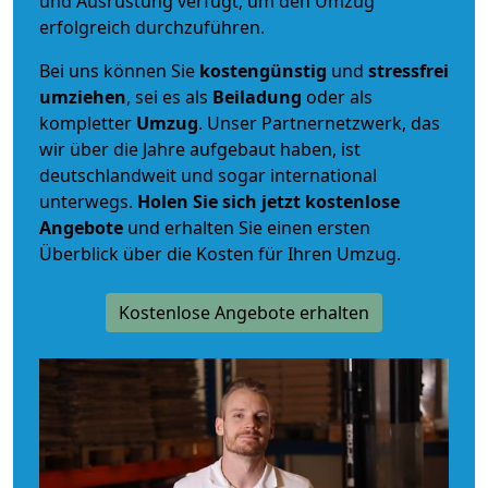
und Ausrüstung verfügt, um den Umzug
erfolgreich durchzuführen.
Bei uns können Sie
kostengünstig
und
stressfrei
umziehen
, sei es als
Beiladung
oder als
kompletter
Umzug
. Unser Partnernetzwerk, das
wir über die Jahre aufgebaut haben, ist
deutschlandweit und sogar international
unterwegs.
Holen Sie sich jetzt kostenlose
Angebote
und erhalten Sie einen ersten
Überblick über die Kosten für Ihren Umzug.
Kostenlose Angebote erhalten