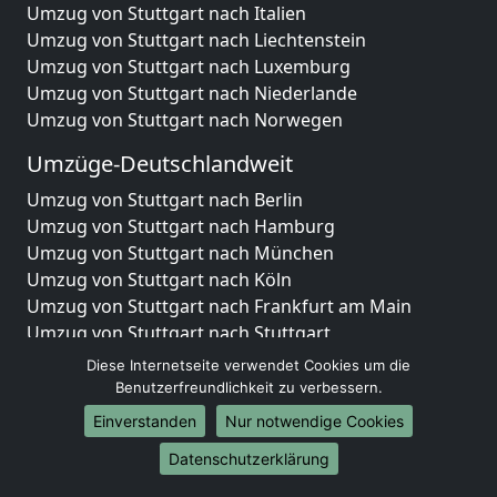
Umzug von Stuttgart nach Italien
Umzug von Stuttgart nach Liechtenstein
Umzug von Stuttgart nach Luxemburg
Umzug von Stuttgart nach Niederlande
Umzug von Stuttgart nach Norwegen
Umzüge-Deutschlandweit
Umzug von Stuttgart nach Berlin
Umzug von Stuttgart nach Hamburg
Umzug von Stuttgart nach München
Umzug von Stuttgart nach Köln
Umzug von Stuttgart nach Frankfurt am Main
Umzug von Stuttgart nach Stuttgart
Umzug von Stuttgart nach Düsseldorf
Diese Internetseite verwendet Cookies um die
Umzug von Stuttgart nach Leipzig
Benutzerfreundlichkeit zu verbessern.
Umzug von Stuttgart nach Dortmund
Einverstanden
Nur notwendige Cookies
Umzug von Stuttgart nach Essen
Datenschutzerklärung
Umzug von Stuttgart nach Bremen
Umzug von Stuttgart nach Dresden