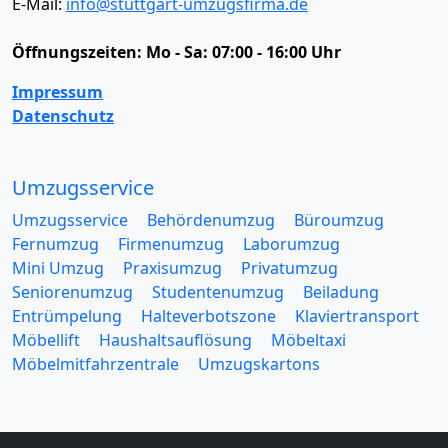
E-Mail:
info@stuttgart-umzugsfirma.de
Öffnungszeiten:
Mo - Sa: 07:00 - 16:00 Uhr
Impressum
Datenschutz
Umzugsservice
Umzugsservice
Behördenumzug
Büroumzug
Fernumzug
Firmenumzug
Laborumzug
Mini Umzug
Praxisumzug
Privatumzug
Seniorenumzug
Studentenumzug
Beiladung
Entrümpelung
Halteverbotszone
Klaviertransport
Möbellift
Haushaltsauflösung
Möbeltaxi
Möbelmitfahrzentrale
Umzugskartons