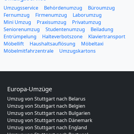
Umzugsservice
Behördenumzug
Büroumzug
Fernumzug
Firmenumzug
Laborumzug
Mini Umzug
Praxisumzug
Privatumzug
Seniorenumzug
Studentenumzug
Beiladung
Entrümpelung
Halteverbotszone
Klaviertransport
Möbellift
Haushaltsauflösung
Möbeltaxi
Möbelmitfahrzentrale
Umzugskartons
Europa-Umzüge
Umzug von Stuttgart nach Belarus
Umzug von Stuttgart nach Belgien
Umzug von Stuttgart nach Bulgarien
Umzug von Stuttgart nach Dänemark
Umzug von Stuttgart nach England