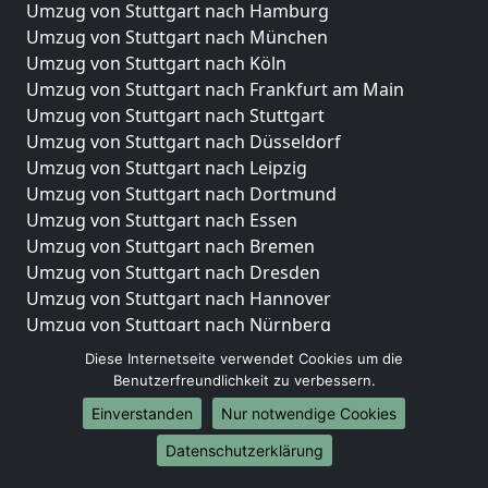
Umzug von Stuttgart nach Hamburg
Umzug von Stuttgart nach München
Umzug von Stuttgart nach Köln
Umzug von Stuttgart nach Frankfurt am Main
Umzug von Stuttgart nach Stuttgart
Umzug von Stuttgart nach Düsseldorf
Umzug von Stuttgart nach Leipzig
Umzug von Stuttgart nach Dortmund
Umzug von Stuttgart nach Essen
Umzug von Stuttgart nach Bremen
Umzug von Stuttgart nach Dresden
Umzug von Stuttgart nach Hannover
Umzug von Stuttgart nach Nürnberg
Umzug von Stuttgart nach Duisburg
Diese Internetseite verwendet Cookies um die
Umzug von Stuttgart nach Bochum
Benutzerfreundlichkeit zu verbessern.
Umzug von Stuttgart nach Wuppertal
Einverstanden
Nur notwendige Cookies
Umzug von Stuttgart nach Bielefeld
Datenschutzerklärung
Umzug von Stuttgart nach Bonn
Umzug von Stuttgart nach Münster