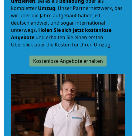
umziehen
, sei es als
Beiladung
oder als
kompletter
Umzug
. Unser Partnernetzwerk, das
wir über die Jahre aufgebaut haben, ist
deutschlandweit und sogar international
unterwegs.
Holen Sie sich jetzt kostenlose
Angebote
und erhalten Sie einen ersten
Überblick über die Kosten für Ihren Umzug.
Kostenlose Angebote erhalten