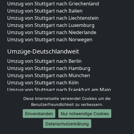
Umzug von Stuttgart nach Griechenland
Umzug von Stuttgart nach Italien
Umzug von Stuttgart nach Liechtenstein
Umzug von Stuttgart nach Luxemburg
Umzug von Stuttgart nach Niederlande
Umzug von Stuttgart nach Norwegen
Umzüge-Deutschlandweit
Umzug von Stuttgart nach Berlin
Umzug von Stuttgart nach Hamburg
Umzug von Stuttgart nach München
Umzug von Stuttgart nach Köln
Umzug von Stuttgart nach Frankfurt am Main
Umzug von Stuttgart nach Stuttgart
Diese Internetseite verwendet Cookies um die
Umzug von Stuttgart nach Düsseldorf
Benutzerfreundlichkeit zu verbessern.
Umzug von Stuttgart nach Leipzig
Einverstanden
Nur notwendige Cookies
Umzug von Stuttgart nach Dortmund
Datenschutzerklärung
Umzug von Stuttgart nach Essen
Umzug von Stuttgart nach Bremen