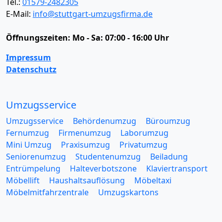
Tel.:
01579-2482305
E-Mail:
info@stuttgart-umzugsfirma.de
Öffnungszeiten:
Mo - Sa: 07:00 - 16:00 Uhr
Impressum
Datenschutz
Umzugsservice
Umzugsservice
Behördenumzug
Büroumzug
Fernumzug
Firmenumzug
Laborumzug
Mini Umzug
Praxisumzug
Privatumzug
Seniorenumzug
Studentenumzug
Beiladung
Entrümpelung
Halteverbotszone
Klaviertransport
Möbellift
Haushaltsauflösung
Möbeltaxi
Möbelmitfahrzentrale
Umzugskartons