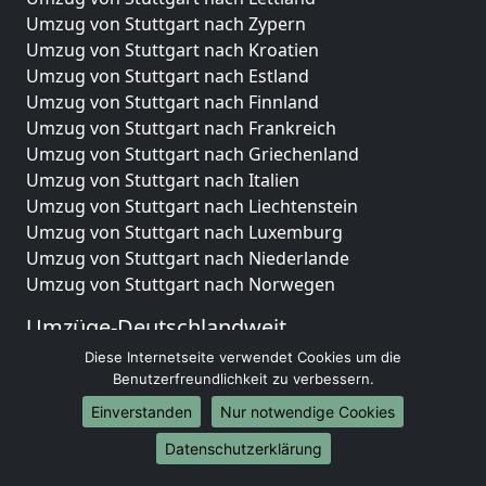
Umzug von Stuttgart nach Zypern
Umzug von Stuttgart nach Kroatien
Umzug von Stuttgart nach Estland
Umzug von Stuttgart nach Finnland
Umzug von Stuttgart nach Frankreich
Umzug von Stuttgart nach Griechenland
Umzug von Stuttgart nach Italien
Umzug von Stuttgart nach Liechtenstein
Umzug von Stuttgart nach Luxemburg
Umzug von Stuttgart nach Niederlande
Umzug von Stuttgart nach Norwegen
Umzüge-Deutschlandweit
Diese Internetseite verwendet Cookies um die
Umzug von Stuttgart nach Berlin
Benutzerfreundlichkeit zu verbessern.
Umzug von Stuttgart nach Hamburg
Umzug von Stuttgart nach München
Einverstanden
Nur notwendige Cookies
Umzug von Stuttgart nach Köln
Datenschutzerklärung
Umzug von Stuttgart nach Frankfurt am Main