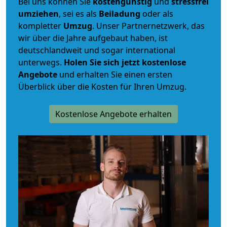
Bei uns können Sie
kostengünstig
und
stressfrei
umziehen
, sei es als
Beiladung
oder als
kompletter
Umzug
. Unser Partnernetzwerk, das
wir über die Jahre aufgebaut haben, ist
deutschlandweit und sogar international
unterwegs.
Holen Sie sich jetzt kostenlose
Angebote
und erhalten Sie einen ersten
Überblick über die Kosten für Ihren Umzug.
Kostenlose Angebote erhalten