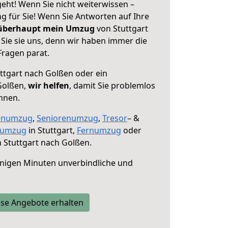
eht! Wenn Sie nicht weiterwissen –
ng für Sie! Wenn Sie Antworten auf Ihre
 überhaupt mein Umzug
von Stuttgart
Sie sie uns, denn wir haben immer die
Fragen parat.
ttgart nach Golßen oder ein
Golßen,
wir helfen
, damit Sie problemlos
nnen.
enumzug
,
Seniorenumzug
,
Tresor
– &
numzug
in Stuttgart,
Fernumzug
oder
 Stuttgart nach Golßen.
nigen Minuten unverbindliche und
se Angebote erhalten