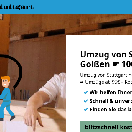
uttgart
Umzug von S
Golßen ☛ 10
Umzug von Stuttgart 
➨ Umzüge ab 95€ – Kos
✓
Wir helfen Ihne
✓
Schnell & unverb
✓
Finden Sie das 
blitzschnell ko