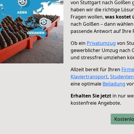
von Stuttgart nach Golßen g
haben wir die richtige Lösu
Fragen wollen,
was kostet
nach Golßen – dann wählen 
passende Antwort auf Ihre 
Ob ein
Privatumzug
von Stu
gewerblicher Umzug nach 
und stressfrei umziehen kö
Allzeit bereit für Ihren
Firm
Klaviertransport
,
Studente
eine optimale
Beiladung
von
Erhalten Sie jetzt
in nur we
kostenfreie Angebote.
Kostenlo