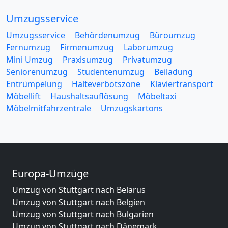
Umzugsservice
Umzugsservice
Behördenumzug
Büroumzug
Fernumzug
Firmenumzug
Laborumzug
Mini Umzug
Praxisumzug
Privatumzug
Seniorenumzug
Studentenumzug
Beiladung
Entrümpelung
Halteverbotszone
Klaviertransport
Möbellift
Haushaltsauflösung
Möbeltaxi
Möbelmitfahrzentrale
Umzugskartons
Europa-Umzüge
Umzug von Stuttgart nach Belarus
Umzug von Stuttgart nach Belgien
Umzug von Stuttgart nach Bulgarien
Umzug von Stuttgart nach Dänemark