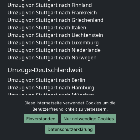
Umzug von Stuttgart nach Finnland
Umzug von Stuttgart nach Frankreich
Umzug von Stuttgart nach Griechenland
Umzug von Stuttgart nach Italien
Umzug von Stuttgart nach Liechtenstein
Umzug von Stuttgart nach Luxemburg
Umzug von Stuttgart nach Niederlande
Umzug von Stuttgart nach Norwegen
Umzüge-Deutschlandweit
Umzug von Stuttgart nach Berlin
Umzug von Stuttgart nach Hamburg
Umzug von Stuttgart nach München
Umzug von Stuttgart nach Köln
Diese Internetseite verwendet Cookies um die
Umzug von Stuttgart nach Frankfurt am Main
Benutzerfreundlichkeit zu verbessern.
Umzug von Stuttgart nach Stuttgart
Einverstanden
Nur notwendige Cookies
Umzug von Stuttgart nach Düsseldorf
Datenschutzerklärung
Umzug von Stuttgart nach Leipzig
Umzug von Stuttgart nach Dortmund