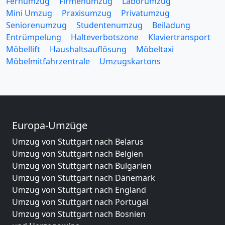
Fernumzug
Firmenumzug
Laborumzug
Mini Umzug
Praxisumzug
Privatumzug
Seniorenumzug
Studentenumzug
Beiladung
Entrümpelung
Halteverbotszone
Klaviertransport
Möbellift
Haushaltsauflösung
Möbeltaxi
Möbelmitfahrzentrale
Umzugskartons
Europa-Umzüge
Umzug von Stuttgart nach Belarus
Umzug von Stuttgart nach Belgien
Umzug von Stuttgart nach Bulgarien
Umzug von Stuttgart nach Dänemark
Umzug von Stuttgart nach England
Umzug von Stuttgart nach Portugal
Umzug von Stuttgart nach Bosnien