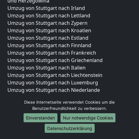
und Herzegowina
Umzug von Stuttgart nach Irland
Umzug von Stuttgart nach Lettland
Umzug von Stuttgart nach Zypern
Umzug von Stuttgart nach Kroatien
Umzug von Stuttgart nach Estland
Umzug von Stuttgart nach Finnland
Umzug von Stuttgart nach Frankreich
Umzug von Stuttgart nach Griechenland
Umzug von Stuttgart nach Italien
Umzug von Stuttgart nach Liechtenstein
Umzug von Stuttgart nach Luxemburg
Umzug von Stuttgart nach Niederlande
Umzug von Stuttgart nach Norwegen
Diese Internetseite verwendet Cookies um die
Umzüge-Deutschlandweit
Benutzerfreundlichkeit zu verbessern.
Einverstanden
Nur notwendige Cookies
Umzug von Stuttgart nach Berlin
Umzug von Stuttgart nach Hamburg
Datenschutzerklärung
Umzug von Stuttgart nach München