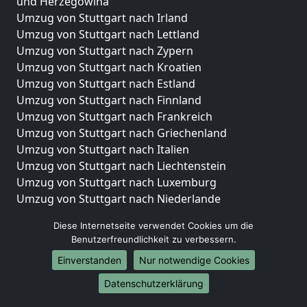
und Herzegowina
Umzug von Stuttgart nach Irland
Umzug von Stuttgart nach Lettland
Umzug von Stuttgart nach Zypern
Umzug von Stuttgart nach Kroatien
Umzug von Stuttgart nach Estland
Umzug von Stuttgart nach Finnland
Umzug von Stuttgart nach Frankreich
Umzug von Stuttgart nach Griechenland
Umzug von Stuttgart nach Italien
Umzug von Stuttgart nach Liechtenstein
Umzug von Stuttgart nach Luxemburg
Umzug von Stuttgart nach Niederlande
Umzug von Stuttgart nach Norwegen
Diese Internetseite verwendet Cookies um die
Umzüge-Deutschlandweit
Benutzerfreundlichkeit zu verbessern.
Einverstanden
Nur notwendige Cookies
Umzug von Stuttgart nach Berlin
Umzug von Stuttgart nach Hamburg
Datenschutzerklärung
Umzug von Stuttgart nach München