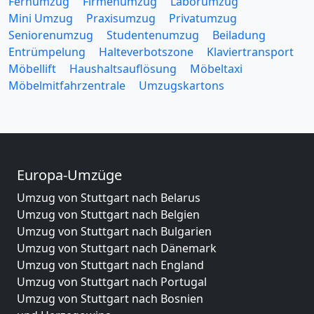
Fernumzug
Firmenumzug
Laborumzug
Mini Umzug
Praxisumzug
Privatumzug
Seniorenumzug
Studentenumzug
Beiladung
Entrümpelung
Halteverbotszone
Klaviertransport
Möbellift
Haushaltsauflösung
Möbeltaxi
Möbelmitfahrzentrale
Umzugskartons
Europa-Umzüge
Umzug von Stuttgart nach Belarus
Umzug von Stuttgart nach Belgien
Umzug von Stuttgart nach Bulgarien
Umzug von Stuttgart nach Dänemark
Umzug von Stuttgart nach England
Umzug von Stuttgart nach Portugal
Umzug von Stuttgart nach Bosnien