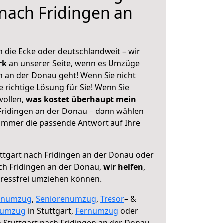
 nach Fridingen an
 die Ecke oder deutschlandweit – wir
erk
an unserer Seite, wenn es Umzüge
n an der Donau geht! Wenn Sie nicht
e richtige Lösung für Sie! Wenn Sie
wollen,
was kostet überhaupt mein
Fridingen an der Donau – dann wählen
 immer die passende Antwort auf Ihre
ttgart nach Fridingen an der Donau oder
ch Fridingen an der Donau,
wir helfen
,
tressfrei umziehen können.
enumzug
,
Seniorenumzug
,
Tresor
– &
numzug
in Stuttgart,
Fernumzug
oder
 Stuttgart nach Fridingen an der Donau.