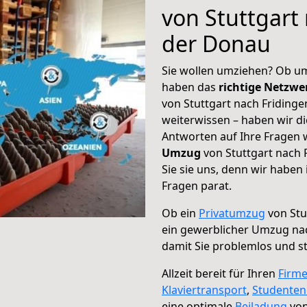
von Stuttgart
der Donau
Sie wollen umziehen? Ob um
haben das
richtige Netzw
von Stuttgart nach Fridinge
weiterwissen – haben wir di
Antworten auf Ihre Fragen 
Umzug
von Stuttgart nach 
Sie sie uns, denn wir haben
Fragen parat.
Ob ein
Privatumzug
von Stu
ein gewerblicher Umzug na
damit Sie problemlos und s
Allzeit bereit für Ihren
Firm
Klaviertransport
,
Studente
eine optimale
Beiladung
von