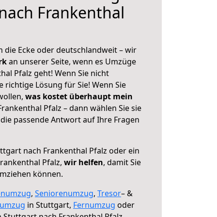
 nach Frankenthal
 die Ecke oder deutschlandweit – wir
erk
an unserer Seite, wenn es Umzüge
hal Pfalz geht! Wenn Sie nicht
e richtige Lösung für Sie! Wenn Sie
wollen,
was kostet überhaupt mein
rankenthal Pfalz – dann wählen Sie sie
die passende Antwort auf Ihre Fragen
ttgart nach Frankenthal Pfalz oder ein
rankenthal Pfalz,
wir helfen
, damit Sie
umziehen können.
enumzug
,
Seniorenumzug
,
Tresor
– &
numzug
in Stuttgart,
Fernumzug
oder
 Stuttgart nach Frankenthal Pfalz.