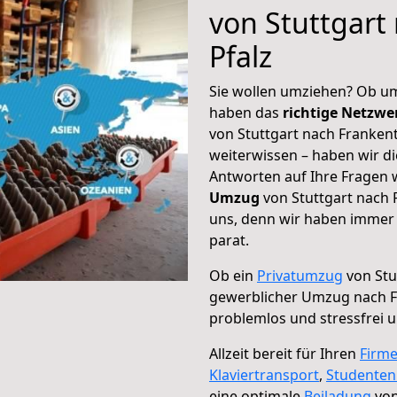
von Stuttgart
Pfalz
Sie wollen umziehen? Ob um
haben das
richtige Netzw
von Stuttgart nach Frankent
weiterwissen – haben wir di
Antworten auf Ihre Fragen 
Umzug
von Stuttgart nach F
uns, denn wir haben immer 
parat.
Ob ein
Privatumzug
von Stu
gewerblicher Umzug nach F
problemlos und stressfrei 
Allzeit bereit für Ihren
Firm
Klaviertransport
,
Studente
eine optimale
Beiladung
von