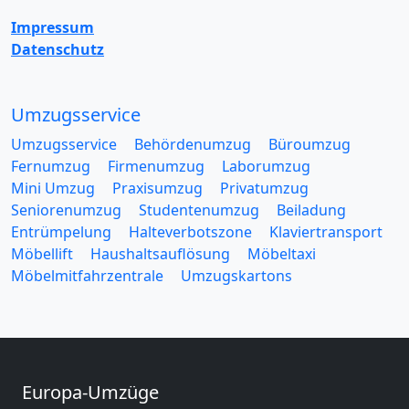
Impressum
Datenschutz
Umzugsservice
Umzugsservice
Behördenumzug
Büroumzug
Fernumzug
Firmenumzug
Laborumzug
Mini Umzug
Praxisumzug
Privatumzug
Seniorenumzug
Studentenumzug
Beiladung
Entrümpelung
Halteverbotszone
Klaviertransport
Möbellift
Haushaltsauflösung
Möbeltaxi
Möbelmitfahrzentrale
Umzugskartons
Europa-Umzüge