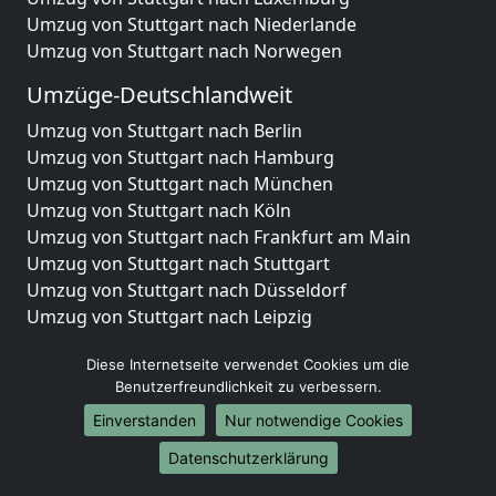
Umzug von Stuttgart nach Niederlande
Umzug von Stuttgart nach Norwegen
Umzüge-Deutschlandweit
Umzug von Stuttgart nach Berlin
Umzug von Stuttgart nach Hamburg
Umzug von Stuttgart nach München
Umzug von Stuttgart nach Köln
Umzug von Stuttgart nach Frankfurt am Main
Umzug von Stuttgart nach Stuttgart
Umzug von Stuttgart nach Düsseldorf
Umzug von Stuttgart nach Leipzig
Umzug von Stuttgart nach Dortmund
Diese Internetseite verwendet Cookies um die
Umzug von Stuttgart nach Essen
Benutzerfreundlichkeit zu verbessern.
Umzug von Stuttgart nach Bremen
Umzug von Stuttgart nach Dresden
Einverstanden
Nur notwendige Cookies
Umzug von Stuttgart nach Hannover
Datenschutzerklärung
Umzug von Stuttgart nach Nürnberg