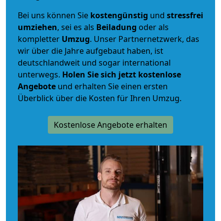
Bei uns können Sie
kostengünstig
und
stressfrei
umziehen
, sei es als
Beiladung
oder als
kompletter
Umzug
. Unser Partnernetzwerk, das
wir über die Jahre aufgebaut haben, ist
deutschlandweit und sogar international
unterwegs.
Holen Sie sich jetzt kostenlose
Angebote
und erhalten Sie einen ersten
Überblick über die Kosten für Ihren Umzug.
Kostenlose Angebote erhalten