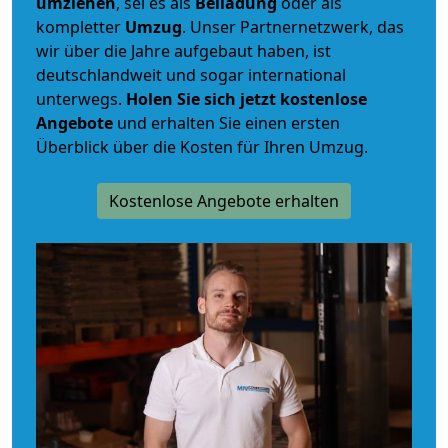
umziehen
, sei es als
Beiladung
oder als
kompletter
Umzug
. Unser Partnernetzwerk, das
wir über die Jahre aufgebaut haben, ist
deutschlandweit und sogar international
unterwegs.
Holen Sie sich jetzt kostenlose
Angebote
und erhalten Sie einen ersten
Überblick über die Kosten für Ihren Umzug.
Kostenlose Angebote erhalten