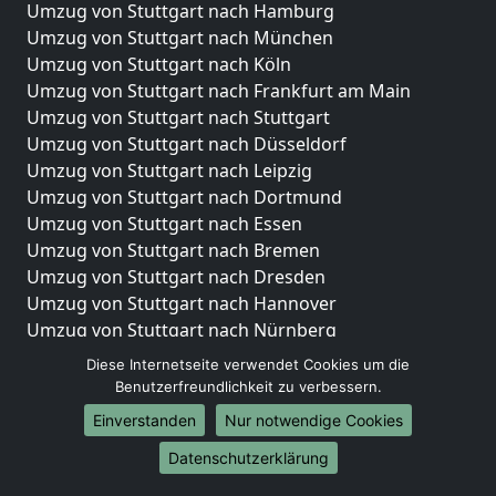
Umzug von Stuttgart nach Hamburg
Umzug von Stuttgart nach München
Umzug von Stuttgart nach Köln
Umzug von Stuttgart nach Frankfurt am Main
Umzug von Stuttgart nach Stuttgart
Umzug von Stuttgart nach Düsseldorf
Umzug von Stuttgart nach Leipzig
Umzug von Stuttgart nach Dortmund
Umzug von Stuttgart nach Essen
Umzug von Stuttgart nach Bremen
Umzug von Stuttgart nach Dresden
Umzug von Stuttgart nach Hannover
Umzug von Stuttgart nach Nürnberg
Umzug von Stuttgart nach Duisburg
Diese Internetseite verwendet Cookies um die
Umzug von Stuttgart nach Bochum
Benutzerfreundlichkeit zu verbessern.
Umzug von Stuttgart nach Wuppertal
Einverstanden
Nur notwendige Cookies
Umzug von Stuttgart nach Bielefeld
Datenschutzerklärung
Umzug von Stuttgart nach Bonn
Umzug von Stuttgart nach Münster