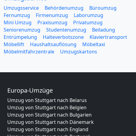
Umzugsservice
Behördenumzug
Büroumzug
Fernumzug
Firmenumzug
Laborumzug
Mini Umzug
Praxisumzug
Privatumzug
Seniorenumzug
Studentenumzug
Beiladung
Entrümpelung
Halteverbotszone
Klaviertransport
Möbellift
Haushaltsauflösung
Möbeltaxi
Möbelmitfahrzentrale
Umzugskartons
Europa-Umzüge
Umzug von Stuttgart nach Belarus
Umzug von Stuttgart nach Belgien
Umzug von Stuttgart nach Bulgarien
Umzug von Stuttgart nach Dänemark
Umzug von Stuttgart nach England