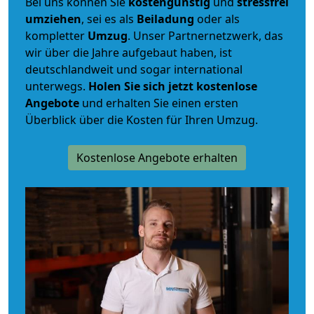
Bei uns können Sie
kostengünstig
und
stressfrei
umziehen
, sei es als
Beiladung
oder als
kompletter
Umzug
. Unser Partnernetzwerk, das
wir über die Jahre aufgebaut haben, ist
deutschlandweit und sogar international
unterwegs.
Holen Sie sich jetzt kostenlose
Angebote
und erhalten Sie einen ersten
Überblick über die Kosten für Ihren Umzug.
Kostenlose Angebote erhalten