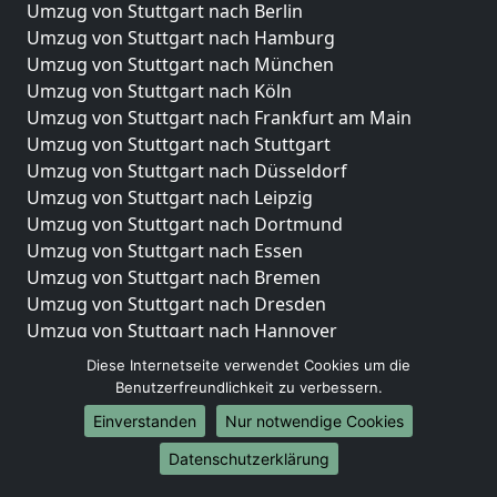
Umzug von Stuttgart nach Berlin
Umzug von Stuttgart nach Hamburg
Umzug von Stuttgart nach München
Umzug von Stuttgart nach Köln
Umzug von Stuttgart nach Frankfurt am Main
Umzug von Stuttgart nach Stuttgart
Umzug von Stuttgart nach Düsseldorf
Umzug von Stuttgart nach Leipzig
Umzug von Stuttgart nach Dortmund
Umzug von Stuttgart nach Essen
Umzug von Stuttgart nach Bremen
Umzug von Stuttgart nach Dresden
Umzug von Stuttgart nach Hannover
Umzug von Stuttgart nach Nürnberg
Diese Internetseite verwendet Cookies um die
Umzug von Stuttgart nach Duisburg
Benutzerfreundlichkeit zu verbessern.
Umzug von Stuttgart nach Bochum
Einverstanden
Nur notwendige Cookies
Umzug von Stuttgart nach Wuppertal
Datenschutzerklärung
Umzug von Stuttgart nach Bielefeld
Umzug von Stuttgart nach Bonn