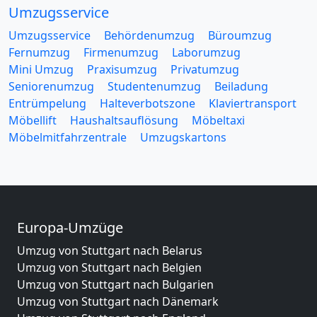
Umzugsservice
Umzugsservice
Behördenumzug
Büroumzug
Fernumzug
Firmenumzug
Laborumzug
Mini Umzug
Praxisumzug
Privatumzug
Seniorenumzug
Studentenumzug
Beiladung
Entrümpelung
Halteverbotszone
Klaviertransport
Möbellift
Haushaltsauflösung
Möbeltaxi
Möbelmitfahrzentrale
Umzugskartons
Europa-Umzüge
Umzug von Stuttgart nach Belarus
Umzug von Stuttgart nach Belgien
Umzug von Stuttgart nach Bulgarien
Umzug von Stuttgart nach Dänemark