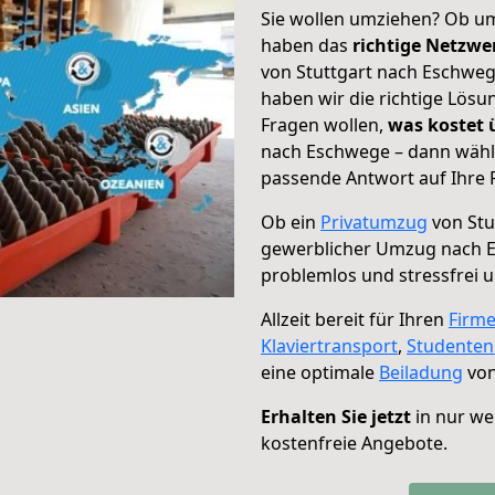
Sie wollen umziehen? Ob um
haben das
richtige Netzw
von Stuttgart nach Eschweg
haben wir die richtige Lösu
Fragen wollen,
was kostet
nach Eschwege – dann wähle
passende Antwort auf Ihre 
Ob ein
Privatumzug
von Stu
gewerblicher Umzug nach 
problemlos und stressfrei 
Allzeit bereit für Ihren
Firm
Klaviertransport
,
Studente
eine optimale
Beiladung
von
Erhalten Sie jetzt
in nur we
kostenfreie Angebote.