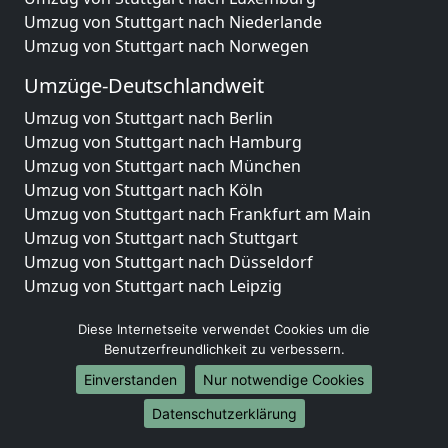
Umzug von Stuttgart nach Niederlande
Umzug von Stuttgart nach Norwegen
Umzüge-Deutschlandweit
Umzug von Stuttgart nach Berlin
Umzug von Stuttgart nach Hamburg
Umzug von Stuttgart nach München
Umzug von Stuttgart nach Köln
Umzug von Stuttgart nach Frankfurt am Main
Umzug von Stuttgart nach Stuttgart
Umzug von Stuttgart nach Düsseldorf
Umzug von Stuttgart nach Leipzig
Umzug von Stuttgart nach Dortmund
Diese Internetseite verwendet Cookies um die
Umzug von Stuttgart nach Essen
Benutzerfreundlichkeit zu verbessern.
Umzug von Stuttgart nach Bremen
Umzug von Stuttgart nach Dresden
Einverstanden
Nur notwendige Cookies
Umzug von Stuttgart nach Hannover
Datenschutzerklärung
Umzug von Stuttgart nach Nürnberg