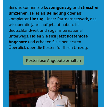
Bei uns können Sie
kostengünstig
und
stressfrei
umziehen
, sei es als
Beiladung
oder als
kompletter
Umzug
. Unser Partnernetzwerk, das
wir über die Jahre aufgebaut haben, ist
deutschlandweit und sogar international
unterwegs.
Holen Sie sich jetzt kostenlose
Angebote
und erhalten Sie einen ersten
Überblick über die Kosten für Ihren Umzug.
Kostenlose Angebote erhalten