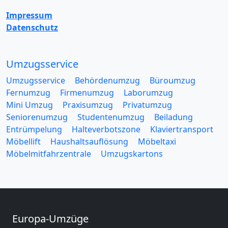
Impressum
Datenschutz
Umzugsservice
Umzugsservice
Behördenumzug
Büroumzug
Fernumzug
Firmenumzug
Laborumzug
Mini Umzug
Praxisumzug
Privatumzug
Seniorenumzug
Studentenumzug
Beiladung
Entrümpelung
Halteverbotszone
Klaviertransport
Möbellift
Haushaltsauflösung
Möbeltaxi
Möbelmitfahrzentrale
Umzugskartons
Europa-Umzüge