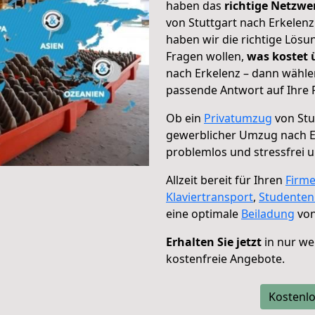
haben das
richtige Netzw
von Stuttgart nach Erkelenz
haben wir die richtige Lösu
Fragen wollen,
was kostet
nach Erkelenz – dann wähle
passende Antwort auf Ihre 
Ob ein
Privatumzug
von Stu
gewerblicher Umzug nach E
problemlos und stressfrei 
Allzeit bereit für Ihren
Firm
Klaviertransport
,
Studente
eine optimale
Beiladung
von
Erhalten Sie jetzt
in nur we
kostenfreie Angebote.
Kostenlo