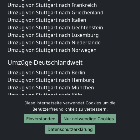
Umzug von Stuttgart nach Frankreich
Umzug von Stuttgart nach Griechenland
Umzug von Stuttgart nach Italien
Umzug von Stuttgart nach Liechtenstein
Umzug von Stuttgart nach Luxemburg
Umzug von Stuttgart nach Niederlande
Umzug von Stuttgart nach Norwegen
Umzüge-Deutschlandweit
Umzug von Stuttgart nach Berlin
Umzug von Stuttgart nach Hamburg
Umzug von Stuttgart nach München
Umzug von Stuttgart nach Köln
Umzug von Stuttgart nach Frankfurt am Main
Diese Internetseite verwendet Cookies um die
Umzug von Stuttgart nach Stuttgart
Benutzerfreundlichkeit zu verbessern.
Umzug von Stuttgart nach Düsseldorf
Einverstanden
Nur notwendige Cookies
Umzug von Stuttgart nach Leipzig
Datenschutzerklärung
Umzug von Stuttgart nach Dortmund
Umzug von Stuttgart nach Essen