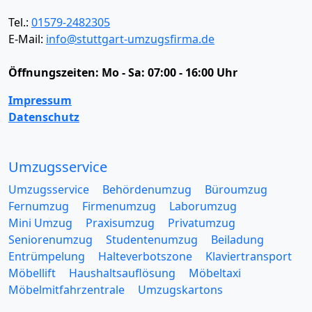
Tel.:
01579-2482305
E-Mail:
info@stuttgart-umzugsfirma.de
Öffnungszeiten:
Mo - Sa: 07:00 - 16:00 Uhr
Impressum
Datenschutz
Umzugsservice
Umzugsservice
Behördenumzug
Büroumzug
Fernumzug
Firmenumzug
Laborumzug
Mini Umzug
Praxisumzug
Privatumzug
Seniorenumzug
Studentenumzug
Beiladung
Entrümpelung
Halteverbotszone
Klaviertransport
Möbellift
Haushaltsauflösung
Möbeltaxi
Möbelmitfahrzentrale
Umzugskartons