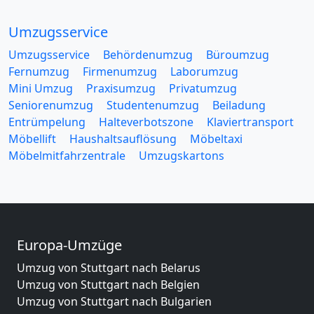
Umzugsservice
Umzugsservice
Behördenumzug
Büroumzug
Fernumzug
Firmenumzug
Laborumzug
Mini Umzug
Praxisumzug
Privatumzug
Seniorenumzug
Studentenumzug
Beiladung
Entrümpelung
Halteverbotszone
Klaviertransport
Möbellift
Haushaltsauflösung
Möbeltaxi
Möbelmitfahrzentrale
Umzugskartons
Europa-Umzüge
Umzug von Stuttgart nach Belarus
Umzug von Stuttgart nach Belgien
Umzug von Stuttgart nach Bulgarien