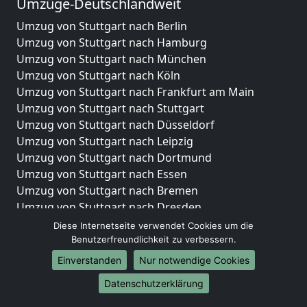
Umzüge-Deutschlandweit
Umzug von Stuttgart nach Berlin
Umzug von Stuttgart nach Hamburg
Umzug von Stuttgart nach München
Umzug von Stuttgart nach Köln
Umzug von Stuttgart nach Frankfurt am Main
Umzug von Stuttgart nach Stuttgart
Umzug von Stuttgart nach Düsseldorf
Umzug von Stuttgart nach Leipzig
Umzug von Stuttgart nach Dortmund
Umzug von Stuttgart nach Essen
Umzug von Stuttgart nach Bremen
Umzug von Stuttgart nach Dresden
Umzug von Stuttgart nach Hannover
Diese Internetseite verwendet Cookies um die
Umzug von Stuttgart nach Nürnberg
Benutzerfreundlichkeit zu verbessern.
Umzug von Stuttgart nach Duisburg
Einverstanden
Nur notwendige Cookies
Umzug von Stuttgart nach Bochum
Datenschutzerklärung
Umzug von Stuttgart nach Wuppertal
Umzug von Stuttgart nach Bielefeld