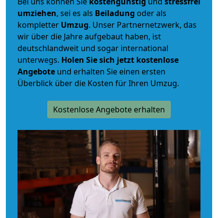
Bei uns können Sie
kostengünstig
und
stressfrei
umziehen
, sei es als
Beiladung
oder als
kompletter
Umzug
. Unser Partnernetzwerk, das
wir über die Jahre aufgebaut haben, ist
deutschlandweit und sogar international
unterwegs.
Holen Sie sich jetzt kostenlose
Angebote
und erhalten Sie einen ersten
Überblick über die Kosten für Ihren Umzug.
Kostenlose Angebote erhalten