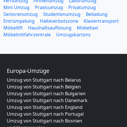
Fernumzug
Firmenumzug
Laborumzug
Mini Umzug
Praxisumzug
Privatumzug
Seniorenumzug
Studentenumzug
Beiladung
Entrümpelung
Halteverbotszone
Klaviertransport
Möbellift
Haushaltsauflösung
Möbeltaxi
Möbelmitfahrzentrale
Umzugskartons
Europa-Umzüge
Umzug von Stuttgart nach Belarus
Umzug von Stuttgart nach Belgien
Umzug von Stuttgart nach Bulgarien
Umzug von Stuttgart nach Dänemark
Umzug von Stuttgart nach England
Umzug von Stuttgart nach Portugal
Umzug von Stuttgart nach Bosnien