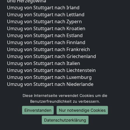
und Herzegowina
Umzug von Stuttgart nach Irland
Umzug von Stuttgart nach Lettland
Umzug von Stuttgart nach Zypern
Umzug von Stuttgart nach Kroatien
Umzug von Stuttgart nach Estland
Umzug von Stuttgart nach Finnland
Umzug von Stuttgart nach Frankreich
Umzug von Stuttgart nach Griechenland
Umzug von Stuttgart nach Italien
Umzug von Stuttgart nach Liechtenstein
Umzug von Stuttgart nach Luxemburg
Umzug von Stuttgart nach Niederlande
Umzug von Stuttgart nach Norwegen
Diese Internetseite verwendet Cookies um die
Umzüge-Deutschlandweit
Benutzerfreundlichkeit zu verbessern.
Einverstanden
Nur notwendige Cookies
Umzug von Stuttgart nach Berlin
Umzug von Stuttgart nach Hamburg
Datenschutzerklärung
Umzug von Stuttgart nach München