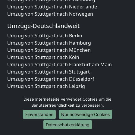
Umzug von Stuttgart nach Niederlande
Umzug von Stuttgart nach Norwegen
Umzüge-Deutschlandweit
Umzug von Stuttgart nach Berlin
Umzug von Stuttgart nach Hamburg
Umzug von Stuttgart nach München
Umzug von Stuttgart nach Köln
Umzug von Stuttgart nach Frankfurt am Main
Umzug von Stuttgart nach Stuttgart
Umzug von Stuttgart nach Düsseldorf
Umzug von Stuttgart nach Leipzig
Umzug von Stuttgart nach Dortmund
Diese Internetseite verwendet Cookies um die
Umzug von Stuttgart nach Essen
Benutzerfreundlichkeit zu verbessern.
Umzug von Stuttgart nach Bremen
Umzug von Stuttgart nach Dresden
Einverstanden
Nur notwendige Cookies
Umzug von Stuttgart nach Hannover
Datenschutzerklärung
Umzug von Stuttgart nach Nürnberg