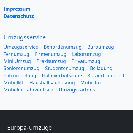
Impressum
Datenschutz
Umzugsservice
Umzugsservice
Behördenumzug
Büroumzug
Fernumzug
Firmenumzug
Laborumzug
Mini Umzug
Praxisumzug
Privatumzug
Seniorenumzug
Studentenumzug
Beiladung
Entrümpelung
Halteverbotszone
Klaviertransport
Möbellift
Haushaltsauflösung
Möbeltaxi
Möbelmitfahrzentrale
Umzugskartons
Europa-Umzüge