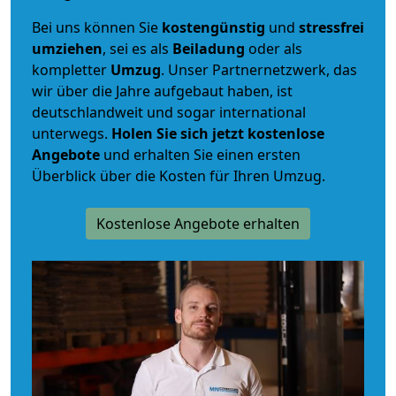
Bei uns können Sie
kostengünstig
und
stressfrei
umziehen
, sei es als
Beiladung
oder als
kompletter
Umzug
. Unser Partnernetzwerk, das
wir über die Jahre aufgebaut haben, ist
deutschlandweit und sogar international
unterwegs.
Holen Sie sich jetzt kostenlose
Angebote
und erhalten Sie einen ersten
Überblick über die Kosten für Ihren Umzug.
Kostenlose Angebote erhalten