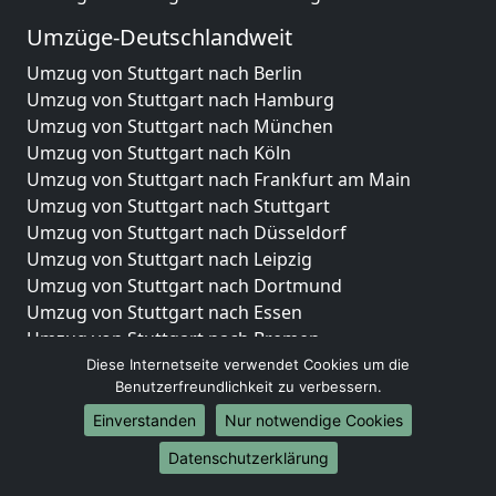
Umzüge-Deutschlandweit
Umzug von Stuttgart nach Berlin
Umzug von Stuttgart nach Hamburg
Umzug von Stuttgart nach München
Umzug von Stuttgart nach Köln
Umzug von Stuttgart nach Frankfurt am Main
Umzug von Stuttgart nach Stuttgart
Umzug von Stuttgart nach Düsseldorf
Umzug von Stuttgart nach Leipzig
Umzug von Stuttgart nach Dortmund
Umzug von Stuttgart nach Essen
Umzug von Stuttgart nach Bremen
Umzug von Stuttgart nach Dresden
Diese Internetseite verwendet Cookies um die
Benutzerfreundlichkeit zu verbessern.
Umzug von Stuttgart nach Hannover
Umzug von Stuttgart nach Nürnberg
Einverstanden
Nur notwendige Cookies
Umzug von Stuttgart nach Duisburg
Datenschutzerklärung
Umzug von Stuttgart nach Bochum