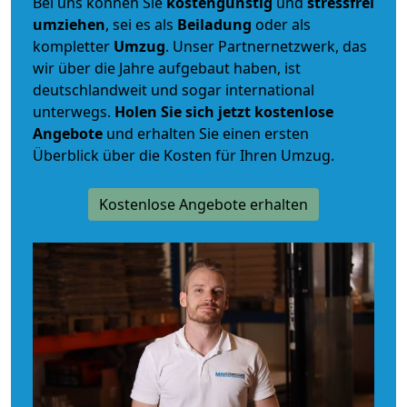
Bei uns können Sie
kostengünstig
und
stressfrei
umziehen
, sei es als
Beiladung
oder als
kompletter
Umzug
. Unser Partnernetzwerk, das
wir über die Jahre aufgebaut haben, ist
deutschlandweit und sogar international
unterwegs.
Holen Sie sich jetzt kostenlose
Angebote
und erhalten Sie einen ersten
Überblick über die Kosten für Ihren Umzug.
Kostenlose Angebote erhalten