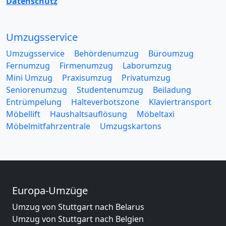
Datenschutz
Umzugsservice
Umzugsservice
Behördenumzug
Büroumzug
Fernumzug
Firmenumzug
Laborumzug
Mini Umzug
Praxisumzug
Privatumzug
Seniorenumzug
Studentenumzug
Beiladung
Entrümpelung
Halteverbotszone
Klaviertransport
Möbellift
Haushaltsauflösung
Möbeltaxi
Möbelmitfahrzentrale
Umzugskartons
Europa-Umzüge
Umzug von Stuttgart nach Belarus
Umzug von Stuttgart nach Belgien