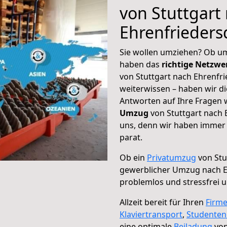
von Stuttgart
Ehrenfrieders
Sie wollen umziehen? Ob um
haben das
richtige Netzw
von Stuttgart nach Ehrenfri
weiterwissen – haben wir di
Antworten auf Ihre Fragen 
Umzug
von Stuttgart nach 
uns, denn wir haben immer 
parat.
Ob ein
Privatumzug
von Stu
gewerblicher Umzug nach E
problemlos und stressfrei 
Allzeit bereit für Ihren
Firm
Klaviertransport
,
Studente
eine optimale
Beiladung
von