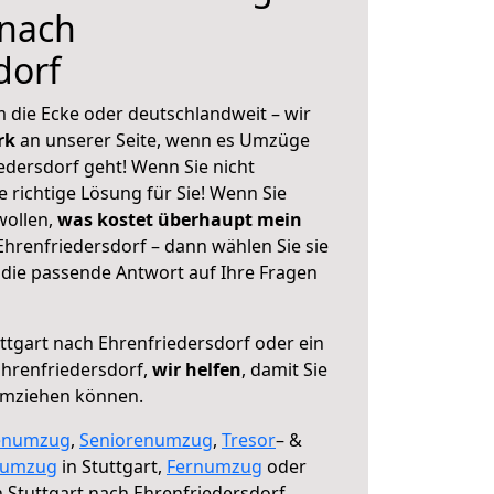
 nach
dorf
 die Ecke oder deutschlandweit – wir
erk
an unserer Seite, wenn es Umzüge
edersdorf geht! Wenn Sie nicht
e richtige Lösung für Sie! Wenn Sie
wollen,
was kostet überhaupt mein
Ehrenfriedersdorf – dann wählen Sie sie
die passende Antwort auf Ihre Fragen
ttgart nach Ehrenfriedersdorf oder ein
hrenfriedersdorf,
wir helfen
, damit Sie
umziehen können.
enumzug
,
Seniorenumzug
,
Tresor
– &
numzug
in Stuttgart,
Fernumzug
oder
 Stuttgart nach Ehrenfriedersdorf.