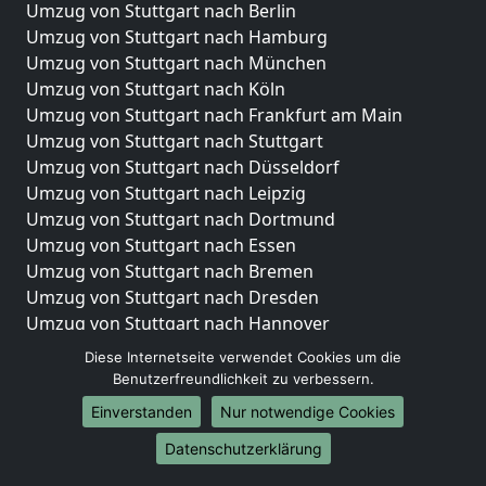
Umzug von Stuttgart nach Berlin
Umzug von Stuttgart nach Hamburg
Umzug von Stuttgart nach München
Umzug von Stuttgart nach Köln
Umzug von Stuttgart nach Frankfurt am Main
Umzug von Stuttgart nach Stuttgart
Umzug von Stuttgart nach Düsseldorf
Umzug von Stuttgart nach Leipzig
Umzug von Stuttgart nach Dortmund
Umzug von Stuttgart nach Essen
Umzug von Stuttgart nach Bremen
Umzug von Stuttgart nach Dresden
Umzug von Stuttgart nach Hannover
Umzug von Stuttgart nach Nürnberg
Diese Internetseite verwendet Cookies um die
Umzug von Stuttgart nach Duisburg
Benutzerfreundlichkeit zu verbessern.
Umzug von Stuttgart nach Bochum
Einverstanden
Nur notwendige Cookies
Umzug von Stuttgart nach Wuppertal
Datenschutzerklärung
Umzug von Stuttgart nach Bielefeld
Umzug von Stuttgart nach Bonn