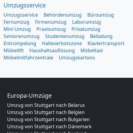
Umzugsservice
Umzugsservice
Behördenumzug
Büroumzug
Fernumzug
Firmenumzug
Laborumzug
Mini Umzug
Praxisumzug
Privatumzug
Seniorenumzug
Studentenumzug
Beiladung
Entrümpelung
Halteverbotszone
Klaviertransport
Möbellift
Haushaltsauflösung
Möbeltaxi
Möbelmitfahrzentrale
Umzugskartons
Europa-Umzüge
Umzug von Stuttgart nach Belarus
Umzug von Stuttgart nach Belgien
Umzug von Stuttgart nach Bulgarien
Umzug von Stuttgart nach Dänemark