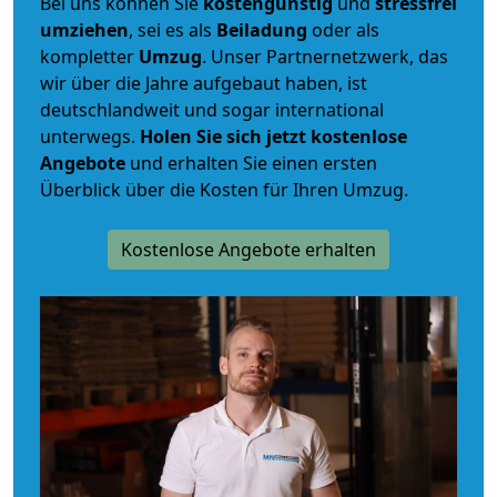
Bei uns können Sie
kostengünstig
und
stressfrei
umziehen
, sei es als
Beiladung
oder als
kompletter
Umzug
. Unser Partnernetzwerk, das
wir über die Jahre aufgebaut haben, ist
deutschlandweit und sogar international
unterwegs.
Holen Sie sich jetzt kostenlose
Angebote
und erhalten Sie einen ersten
Überblick über die Kosten für Ihren Umzug.
Kostenlose Angebote erhalten