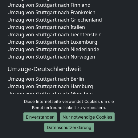
Umzug von Stuttgart nach Finnland
Umzug von Stuttgart nach Frankreich
Umzug von Stuttgart nach Griechenland
Umzug von Stuttgart nach Italien
Umzug von Stuttgart nach Liechtenstein
Umzug von Stuttgart nach Luxemburg
Umzug von Stuttgart nach Niederlande
Umzug von Stuttgart nach Norwegen
Umzüge-Deutschlandweit
Umzug von Stuttgart nach Berlin
Umzug von Stuttgart nach Hamburg
Umzug von Stuttgart nach München
Umzug von Stuttgart nach Köln
Diese Internetseite verwendet Cookies um die
Umzug von Stuttgart nach Frankfurt am Main
Benutzerfreundlichkeit zu verbessern.
Umzug von Stuttgart nach Stuttgart
Einverstanden
Nur notwendige Cookies
Umzug von Stuttgart nach Düsseldorf
Datenschutzerklärung
Umzug von Stuttgart nach Leipzig
Umzug von Stuttgart nach Dortmund