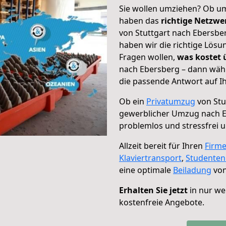
Sie wollen umziehen? Ob um
haben das
richtige Netzw
von Stuttgart nach Ebersber
haben wir die richtige Lösu
Fragen wollen,
was kostet
nach Ebersberg – dann wähl
die passende Antwort auf Ih
Ob ein
Privatumzug
von Stu
gewerblicher Umzug nach 
problemlos und stressfrei 
Allzeit bereit für Ihren
Firm
Klaviertransport
,
Studente
eine optimale
Beiladung
von
Erhalten Sie jetzt
in nur we
kostenfreie Angebote.