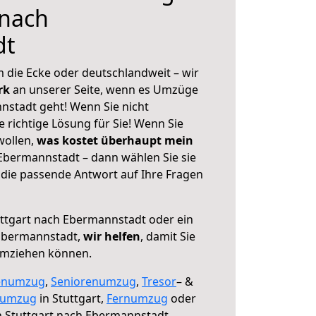
 nach
dt
 die Ecke oder deutschlandweit – wir
erk
an unserer Seite, wenn es Umzüge
nstadt geht! Wenn Sie nicht
e richtige Lösung für Sie! Wenn Sie
wollen,
was kostet überhaupt mein
Ebermannstadt – dann wählen Sie sie
die passende Antwort auf Ihre Fragen
ttgart nach Ebermannstadt oder ein
Ebermannstadt,
wir helfen
, damit Sie
umziehen können.
enumzug
,
Seniorenumzug
,
Tresor
– &
numzug
in Stuttgart,
Fernumzug
oder
 Stuttgart nach Ebermannstadt.