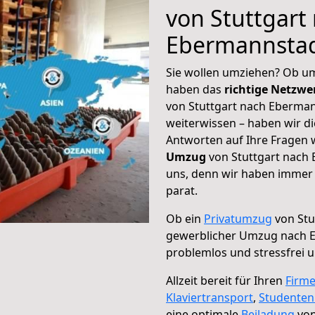
von Stuttgart
Ebermannsta
Sie wollen umziehen? Ob um
haben das
richtige Netzw
von Stuttgart nach Eberman
weiterwissen – haben wir di
Antworten auf Ihre Fragen 
Umzug
von Stuttgart nach 
uns, denn wir haben immer 
parat.
Ob ein
Privatumzug
von Stu
gewerblicher Umzug nach 
problemlos und stressfrei 
Allzeit bereit für Ihren
Firm
Klaviertransport
,
Studente
eine optimale
Beiladung
von