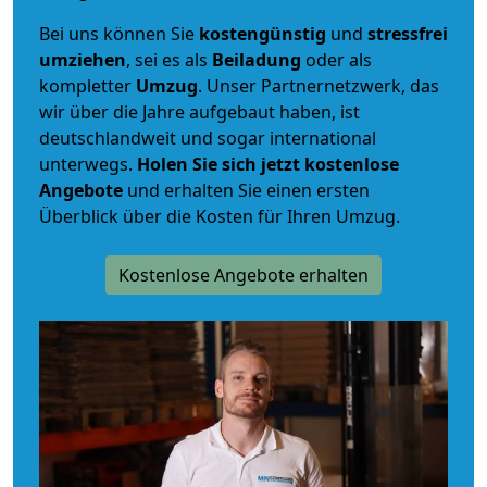
Bei uns können Sie
kostengünstig
und
stressfrei
umziehen
, sei es als
Beiladung
oder als
kompletter
Umzug
. Unser Partnernetzwerk, das
wir über die Jahre aufgebaut haben, ist
deutschlandweit und sogar international
unterwegs.
Holen Sie sich jetzt kostenlose
Angebote
und erhalten Sie einen ersten
Überblick über die Kosten für Ihren Umzug.
Kostenlose Angebote erhalten