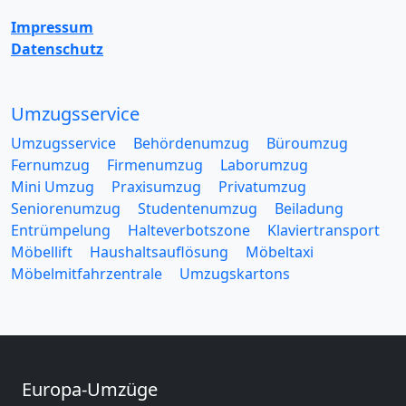
Impressum
Datenschutz
Umzugsservice
Umzugsservice
Behördenumzug
Büroumzug
Fernumzug
Firmenumzug
Laborumzug
Mini Umzug
Praxisumzug
Privatumzug
Seniorenumzug
Studentenumzug
Beiladung
Entrümpelung
Halteverbotszone
Klaviertransport
Möbellift
Haushaltsauflösung
Möbeltaxi
Möbelmitfahrzentrale
Umzugskartons
Europa-Umzüge