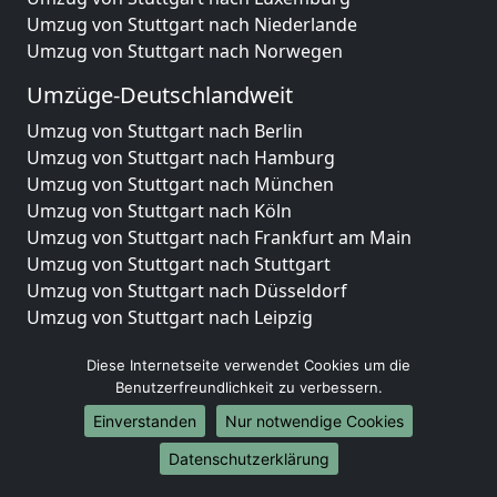
Umzug von Stuttgart nach Niederlande
Umzug von Stuttgart nach Norwegen
Umzüge-Deutschlandweit
Umzug von Stuttgart nach Berlin
Umzug von Stuttgart nach Hamburg
Umzug von Stuttgart nach München
Umzug von Stuttgart nach Köln
Umzug von Stuttgart nach Frankfurt am Main
Umzug von Stuttgart nach Stuttgart
Umzug von Stuttgart nach Düsseldorf
Umzug von Stuttgart nach Leipzig
Umzug von Stuttgart nach Dortmund
Diese Internetseite verwendet Cookies um die
Umzug von Stuttgart nach Essen
Benutzerfreundlichkeit zu verbessern.
Umzug von Stuttgart nach Bremen
Umzug von Stuttgart nach Dresden
Einverstanden
Nur notwendige Cookies
Umzug von Stuttgart nach Hannover
Datenschutzerklärung
Umzug von Stuttgart nach Nürnberg