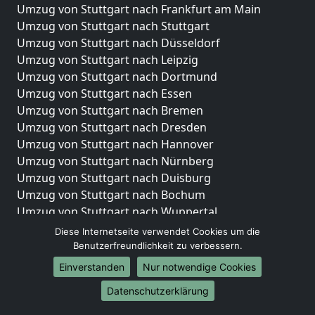
Umzug von Stuttgart nach Frankfurt am Main
Umzug von Stuttgart nach Stuttgart
Umzug von Stuttgart nach Düsseldorf
Umzug von Stuttgart nach Leipzig
Umzug von Stuttgart nach Dortmund
Umzug von Stuttgart nach Essen
Umzug von Stuttgart nach Bremen
Umzug von Stuttgart nach Dresden
Umzug von Stuttgart nach Hannover
Umzug von Stuttgart nach Nürnberg
Umzug von Stuttgart nach Duisburg
Umzug von Stuttgart nach Bochum
Umzug von Stuttgart nach Wuppertal
Umzug von Stuttgart nach Bielefeld
Diese Internetseite verwendet Cookies um die
Umzug von Stuttgart nach Bonn
Benutzerfreundlichkeit zu verbessern.
Umzug von Stuttgart nach Münster
Einverstanden
Nur notwendige Cookies
Internationale-Umzüge
Datenschutzerklärung
Umzug von Stuttgart nach Brasilien