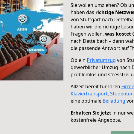
Sie wollen umziehen? Ob um
haben das
richtige Netzw
von Stuttgart nach Dettelba
haben wir die richtige Lösu
Fragen wollen,
was kostet
nach Dettelbach – dann wäh
die passende Antwort auf Ih
Ob ein
Privatumzug
von Stu
gewerblicher Umzug nach D
problemlos und stressfrei 
Allzeit bereit für Ihren
Firm
Klaviertransport
,
Studente
eine optimale
Beiladung
von
Erhalten Sie jetzt
in nur we
kostenfreie Angebote.