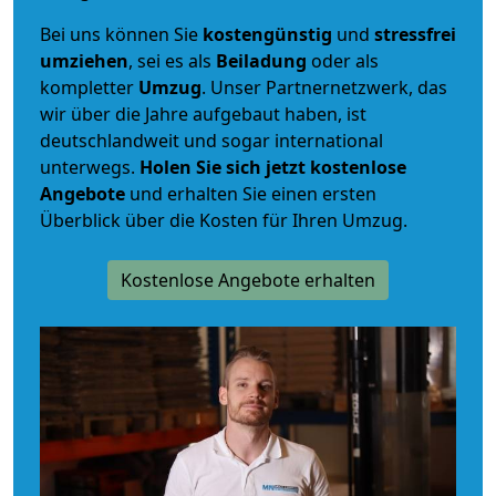
Bei uns können Sie
kostengünstig
und
stressfrei
umziehen
, sei es als
Beiladung
oder als
kompletter
Umzug
. Unser Partnernetzwerk, das
wir über die Jahre aufgebaut haben, ist
deutschlandweit und sogar international
unterwegs.
Holen Sie sich jetzt kostenlose
Angebote
und erhalten Sie einen ersten
Überblick über die Kosten für Ihren Umzug.
Kostenlose Angebote erhalten