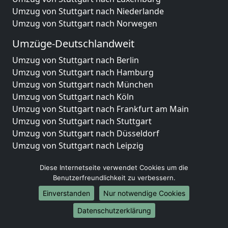
Umzug von Stuttgart nach Niederlande
Umzug von Stuttgart nach Norwegen
Umzüge-Deutschlandweit
Umzug von Stuttgart nach Berlin
Umzug von Stuttgart nach Hamburg
Umzug von Stuttgart nach München
Umzug von Stuttgart nach Köln
Umzug von Stuttgart nach Frankfurt am Main
Umzug von Stuttgart nach Stuttgart
Umzug von Stuttgart nach Düsseldorf
Umzug von Stuttgart nach Leipzig
Umzug von Stuttgart nach Dortmund
Diese Internetseite verwendet Cookies um die
Umzug von Stuttgart nach Essen
Benutzerfreundlichkeit zu verbessern.
Umzug von Stuttgart nach Bremen
Umzug von Stuttgart nach Dresden
Einverstanden
Nur notwendige Cookies
Umzug von Stuttgart nach Hannover
Datenschutzerklärung
Umzug von Stuttgart nach Nürnberg