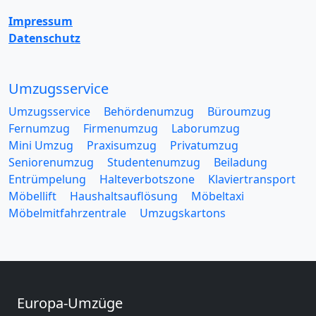
Impressum
Datenschutz
Umzugsservice
Umzugsservice
Behördenumzug
Büroumzug
Fernumzug
Firmenumzug
Laborumzug
Mini Umzug
Praxisumzug
Privatumzug
Seniorenumzug
Studentenumzug
Beiladung
Entrümpelung
Halteverbotszone
Klaviertransport
Möbellift
Haushaltsauflösung
Möbeltaxi
Möbelmitfahrzentrale
Umzugskartons
Europa-Umzüge