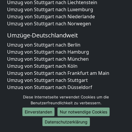
Umzug von Stuttgart nach Liechtenstein
Umzug von Stuttgart nach Luxemburg
Umzug von Stuttgart nach Niederlande
Umzug von Stuttgart nach Norwegen
Umzüge-Deutschlandweit
Umzug von Stuttgart nach Berlin
Umzug von Stuttgart nach Hamburg
Umzug von Stuttgart nach München
Umzug von Stuttgart nach Köln
Umzug von Stuttgart nach Frankfurt am Main
Umzug von Stuttgart nach Stuttgart
Umzug von Stuttgart nach Düsseldorf
Umzug von Stuttgart nach Leipzig
Diese Internetseite verwendet Cookies um die
Umzug von Stuttgart nach Dortmund
Benutzerfreundlichkeit zu verbessern.
Umzug von Stuttgart nach Essen
Einverstanden
Nur notwendige Cookies
Umzug von Stuttgart nach Bremen
Umzug von Stuttgart nach Dresden
Datenschutzerklärung
Umzug von Stuttgart nach Hannover