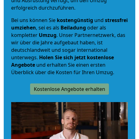
und Ausrüstung verfügt, um den Umzug
erfolgreich durchzuführen.
Bei uns können Sie
kostengünstig
und
stressfrei
umziehen
, sei es als
Beiladung
oder als
kompletter
Umzug
. Unser Partnernetzwerk, das
wir über die Jahre aufgebaut haben, ist
deutschlandweit und sogar international
unterwegs.
Holen Sie sich jetzt kostenlose
Angebote
und erhalten Sie einen ersten
Überblick über die Kosten für Ihren Umzug.
Kostenlose Angebote erhalten