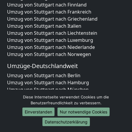
Umzug von Stuttgart nach Finnland
Umzug von Stuttgart nach Frankreich
Umzug von Stuttgart nach Griechenland
Umzug von Stuttgart nach Italien
Umzug von Stuttgart nach Liechtenstein
Umzug von Stuttgart nach Luxemburg
Umzug von Stuttgart nach Niederlande
Umzug von Stuttgart nach Norwegen
Umzüge-Deutschlandweit
Umzug von Stuttgart nach Berlin
Umzug von Stuttgart nach Hamburg
Umzug von Stuttgart nach München
Umzug von Stuttgart nach Köln
Diese Internetseite verwendet Cookies um die
Umzug von Stuttgart nach Frankfurt am Main
Benutzerfreundlichkeit zu verbessern.
Umzug von Stuttgart nach Stuttgart
Einverstanden
Nur notwendige Cookies
Umzug von Stuttgart nach Düsseldorf
Datenschutzerklärung
Umzug von Stuttgart nach Leipzig
Umzug von Stuttgart nach Dortmund